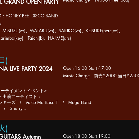
L GRAND OPEN PARTY
D：HONEY BEE DISCO BAND
e
o)、MISUZU(vo)、WATARU(vo)、SAKIKO(vo)、KEISUKE(perc,vo)、
Marimba(key)、Taichi(b)、HAJIME(drs)
(日
)
 LIVE PARTY 2024
Open 16:00
Start -17:00
Music Charge 前売
¥2000 当日¥250
ターテイメントイベント>
BEE 出演アーティスト：
ーズ / Voice Me Bass T / Megu-Band
/ Sherry...
(火
)
UITARS Autumn
Open 18
:00
Start 19:00