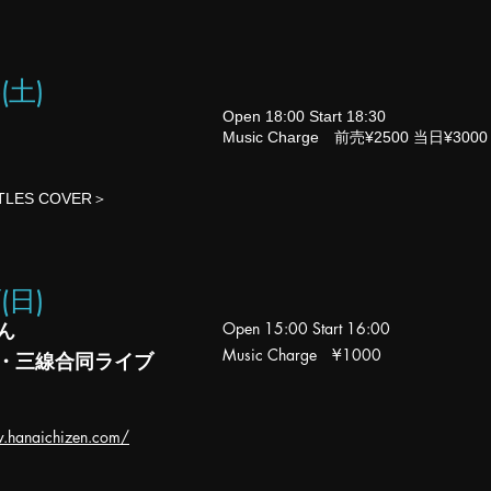
6(土
)
Open 18:00 Start 18:30
Music Charge 前売¥2500 当日¥3000
TLES COVER＞
7(日
)
ん
Open 15
:00
Start 16:00
Music Charge ¥1000
・三線合同ライブ
w.hanaichizen.com/