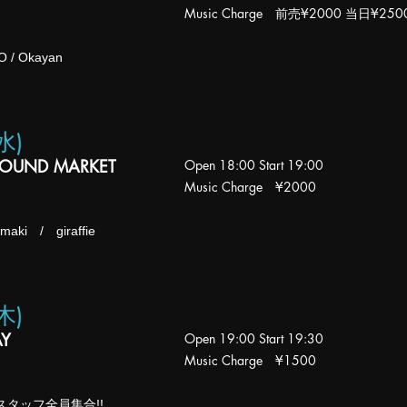
Music Charge 前売
¥2000 当日¥250
 / Okayan
(水
)
SOUND MARKET
Open 18
:00
Start 19:00
Music Charge
¥2000
maki / giraffie
(木
)
AY
Open 19
:00
Start 19:30
Music Charge ¥1500
タッフ全員集合!!​