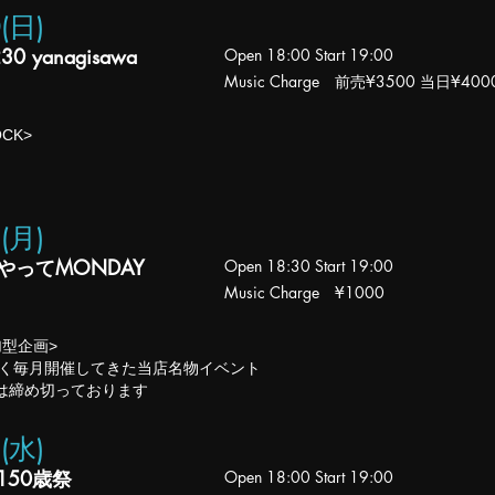
0(日
)
230 yanagisawa
Open 18
:00
Start 19:00
Music Charge 前売
¥3500 当日¥400
OCK>
1(月
)
やってMONDAY
Open 18
:3
0
Start 19:00
Music Charge
¥1000
加型企画>
近く毎月開催してきた当店名物イベント
集は締め切っております
3(水
)
150歳祭
Open 18
:00
Start 19:00