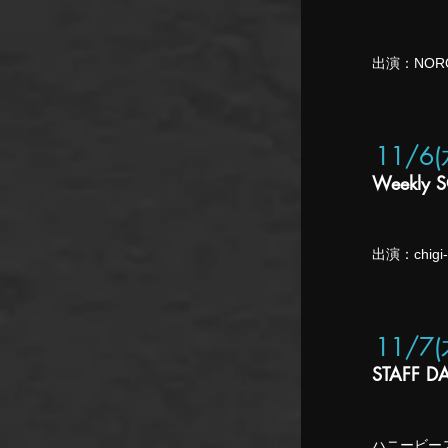
​出演：NORO
11/6
Weekly 
​出演：chigi-
11/7
STAFF D
ハニービース