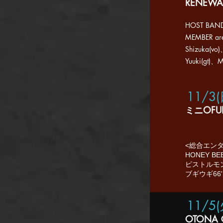
​RENEWA
HOST BAN
MEMBER ar
Shizuka(v
Yuuki(gt)、
11/3
ミニOFUNA
<総合エン
HONEY 
​ピストルモンキ
​ブギウギ66' 
11/5
OTONA G