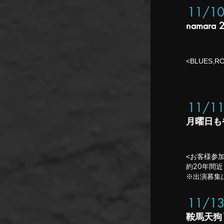
11/1
namara 
<BLUES,R
11/1
月曜日も
<お客様参
約20年間
​※出演募
11/1
鞍馬天狗