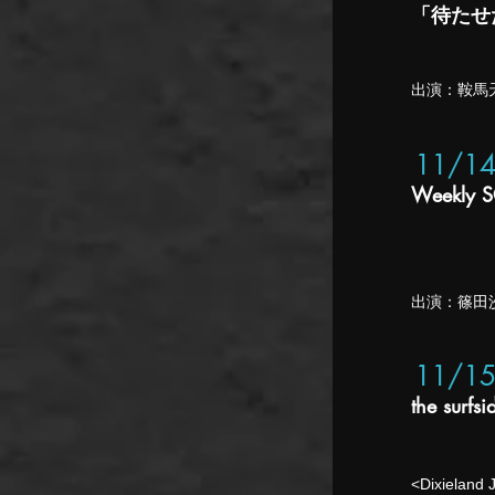
​「待た
出演：​鞍馬天狗
11/1
Weekly 
篠田
出演：
11/1
the surfs
<Dixieland 