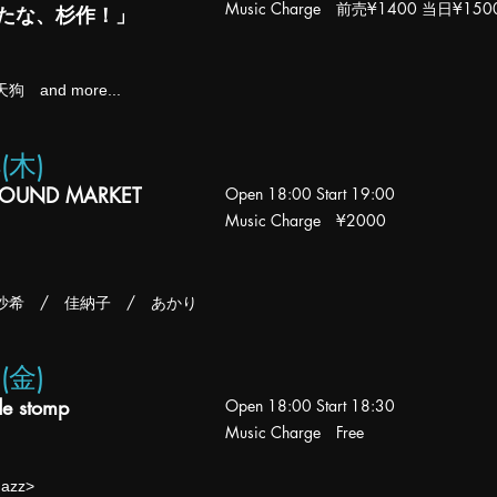
Music Charge 前売¥1400 当日¥150
せたな、杉作！」
 and more...
4(木
)
SOUND MARKET
Open 18:0
0
Start 19
:00
Music Charge
¥2000
沙希 / 佳納子 / あかり
5(金
)
ide stomp
Open 18
:00
Start 18:30
Music Charge Free
Jazz>