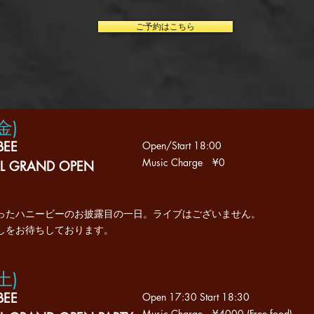
ご予約はこちら
(金
)
BEE
Open/Start 18
:00
Music Charge
¥0
AL GRAND OPEN
ったハニービーのお披露目の一日。ライブはございません。
越しをお待ちしております。
(土
)
BEE
Open 17
:30
Start 18:30
Music Charge
¥4000 (Free food)