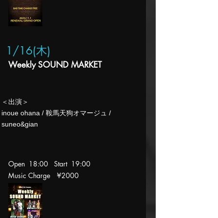
1/16(木
)
Weekly SOUND MARKET
​＜出演＞
inoue ohana / 鞍馬天狗オマージュ /
suneo&gian​
Open 18:00 Start 19
:00
Music Charge
¥2000