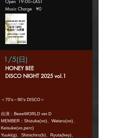
Open 19:00~LAST
Music Charge
¥0
1/5(日
)
HONEY BEE
DISCO NIGHT 2025 vol.1
​＜70's～80's DISCO＞
出演：BeeeWORLD ver.D
MEMBER：Shizuka(vo)、Wataru(vo)、
Keisuke(vo,perc)​
​Yuuki(g)、Shinichiro(b)、Ryuta(key)、