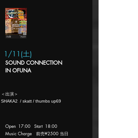
1/11(土
)
SOUND CONNECTION
IN OFUNA
​＜出演＞
SHAKA2 / skatt / thumbs up69​
Open 17:00 Start 18:00
Music Charge 前売
¥2500 当日