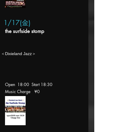
1/17
(金
)
the surfside stomp
​＜Dixieland Jazz＞
Open 18:00 Start 18:30
Music Charge
¥0