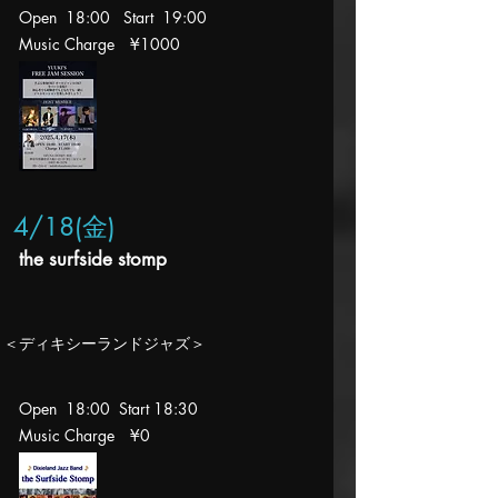
Open 18:00 Start 19
:00
Music Charge
¥1
000
4/18
(金
)
the surfside stomp
​＜ディキシーランドジャズ＞​​
Open 18:00 Start 18:30
Music Charge
¥0