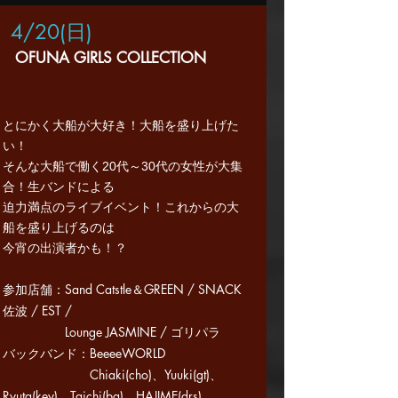
4/20
(日
)
OFUNA GIRLS COLLECTION
とにかく大船が大好き！大船を盛り上げた
い！
そんな大船で働く20代～30代の女性が大集
合！生バンドによる
迫力満点のライブイベント！これからの大
船を盛り上げるのは
​今宵の出演者かも！？
参加店舗：Sand Catstle＆GREEN / SNACK
佐波 / EST /
Lounge JASMINE / ゴリパラ
バックバンド：BeeeeWORLD
Chiaki(cho)、Yuuki(gt)、
Ryuta(key)、Taichi(ba)、HAJIME(drs)​