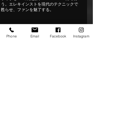
う。エレキインストを現代のテクニックで
甦らせ、ファンを魅了する。
Open 18
:00 Start 19
:00
Phone
Email
Facebook
Instagram
Music Charge 前売¥3500 当日
¥40
00
4/23(水
)
Weely Sound Market