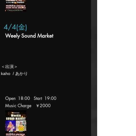
4/4(金
)
Weely Sound Market
​＜出演＞
​kaho / あかり
Open 18:00 Start 19:00
Music Charge ￥2000