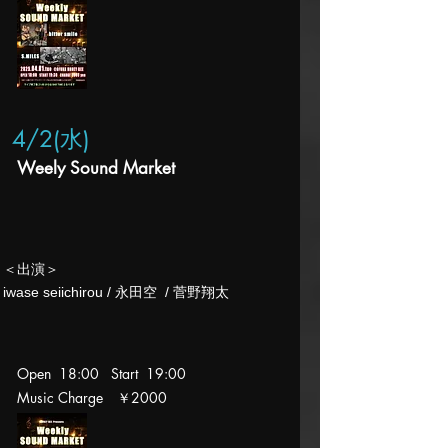
4/2(水
)
Weely Sound Market
​＜出演＞
iwase seiichirou / 永田空 / 菅野翔太
Open 18:00 Start 19:00
Music Charge ￥2000