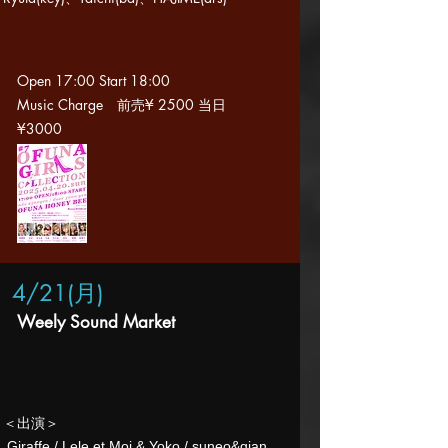
Open 17:0
0
Start 18
:00
Music Charge 前売
¥ 2500 当日
¥
3000
4/21(月
)
Weely Sound Market
​＜出演＞
​ Giraffe / Lele et Moi & Yoko / suneo&gian