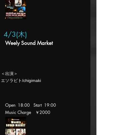
4/3(木
)
Weely Sound Market
​＜出演＞
エソラビト/chigimaki
Open 18:00 Start 19:00
Music Charge ￥2000