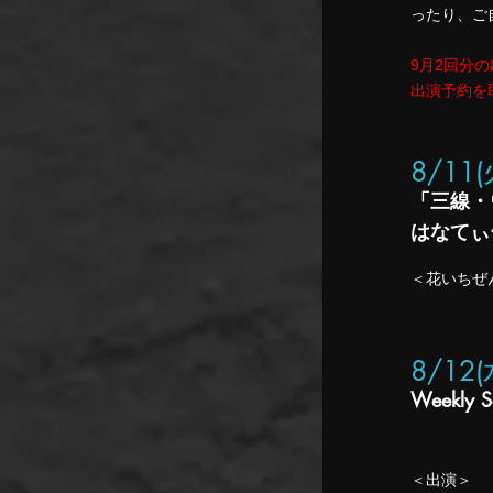
ったり、ご
9月2回分
出演予約を
8/11
「三線・
はなてぃ
＜花いちぜんp
8/12
Weekly S
＜出演＞