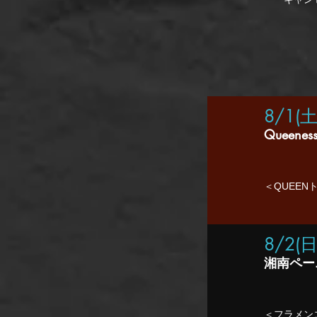
8/1(
Queenes
​＜QUEE
8/2(日)
湘南ペー
​＜フラメン