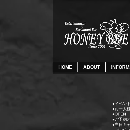
HOME
ABOUT
INFORM
●イベント
●お一人
●OPE
●ご予約
●当日キ
キャンセ