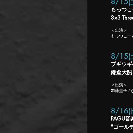
8/15
もっつこーん
3×3 Thre
＜出演＞
もっつこーん 
8/15(土
ブギウギ66'
鎌倉大船
＜出演＞
加藤圭子 /
8/16
PAGU
"ゴール