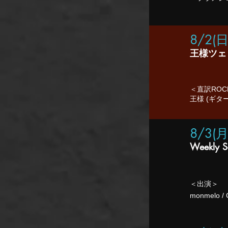
8/2
(日
王様ツェ
＜直訳ROC
王様 (ギタ
8/3(月
Weekly S
＜出演＞
monmelo / G