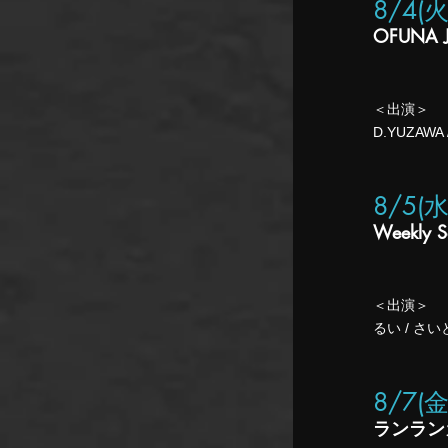
8/4(
OFUNA J
＜出演＞
D.YUZAWA
8/5(
Weekly S
＜出演＞
るい / さ
8
/7(
ランラン