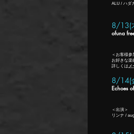
ALU / 
8/13
ofuna fre
＜お客様参
お好きな楽
詳しくは
メ
8/14(
Echoes o
＜出演＞
リンナ / aug