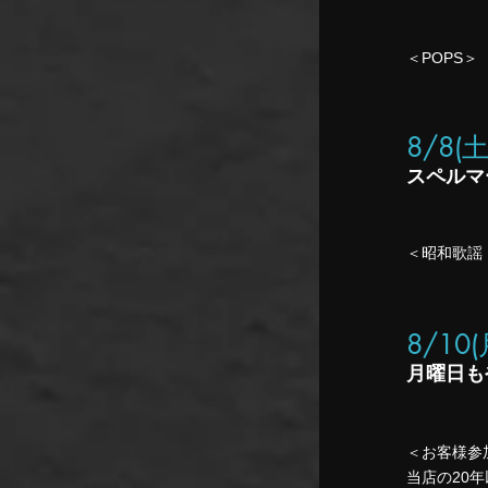
​＜POPS＞
8/8(
スペルマ
＜昭和歌謡
8/10
​月曜日も
＜お客様参
​当店の2